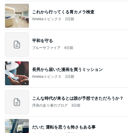
朝のルーティン
渡辺美奈代オフィシャルブログ「Minayo Land」P
3日前
owered by Ameba