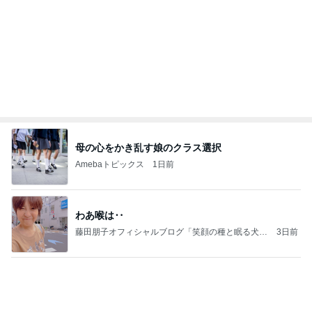
暑い夏にぴったりな麻婆茄子牛丼
Amebaトピックス
1日前
能登揺れ、東北も⚠️夢見が増えて来ました❗️注意し
てください❗️
マリアオフィシャルブログ「ひむかの風にさそわれ
3日前
て」Powered by Ameba
ダンスの間に見たすごく綺麗な皆様
Amebaトピックス
1日前
病人アピールしてきたクソ義母
田舎のクソ義母vs都会育ちの嫁
3日前
チョコを諦め変更したカカオニブ