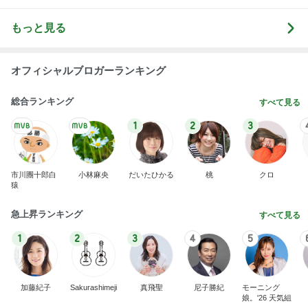
もっと見る
オフィシャルブロガーランキング
総合ランキング
すべて見る
1
2
3
市川團十郎白
小林麻央
だいたひかる
桃
クロ
猿
急上昇ランキング
すべて見る
1
2
3
4
5
加藤紀子
Sakurashimeji
真飛聖
尼子勝紀
モーニング
娘。'26 天気組