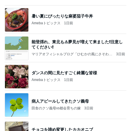
Amebaトピックス
1日前
大当たり？！ディズニーストア夏祭り…何当た
る？！夏祭りくじに挑戦！！！
高校生Dヲタ Ꭰ-ᎮꭵꭹꭴのDisneyにっき！！✎ܚ
14日前