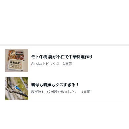
これから行ってくる胃カメラ検査
Amebaトピックス
2日前
平和を守る
ブルーサファイア
4日前
長男から届いた漫画を買うミッション
Amebaトピックス
2日前
こんな時代が来るとは誰が予想できただろうか？
浮浪の走り者のブログ
3日前
だいた 運転を思うも怖さもある事
Amebaトピックス
1日前