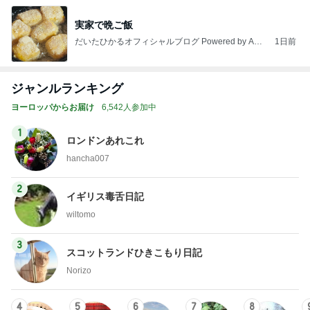
実家で晩ご飯
だいたひかるオフィシャルブログ Powered by Ame
1日前
ba
ジャンルランキング
ヨーロッパからお届け
6,542人参加中
1
ロンドンあれこれ
hancha007
2
イギリス毒舌日記
wiltomo
3
スコットランドひきこもり日記
Norizo
4
5
6
7
8