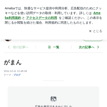
がまん | まったり[のち]Climb vol2
アプリをダウンロードして
ブログの更新通知
を受け取りまし
開く
ょう。
まったり[のち]Climb vol2
フォロー
前の記事へ
一覧
次の記事へ
がまん
2011-12-11 12:48:39
テーマ：
ブログ
広告を表示できませんでした