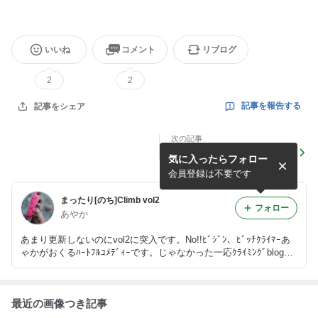
いいね
コメント
リブログ
2
2
記事を報告する
記事をシェア
次の記事
やまぐちこくたい
気に入ったらフォロー
会員登録は不要です
まったり[のち]Climb vol2
フォロー
あやか
あまり更新しないのにvol2に突入です。No!!ﾋﾞｼﾞﾝ、ﾋﾞｯﾁｸﾗｲﾏｰあ
ゃかがおくるﾊｰﾄﾌﾙｺﾒﾃﾞｨｰです。じゃなかった一応ｸﾗｲﾐﾝｸﾞblogで
す。
最近の画像つき記事