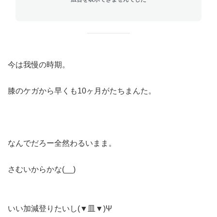
今は我慢の時期。
膝のケガから早くも10ヶ月がたちまんた。
なんでだろー全然わるいまま。
さむいからかな(__)
いい加減登りたいし(▼皿▼)Ψ