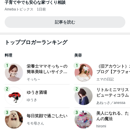
子育て中でも安心な家づくり相談
Amebaトピックス
1日前
記事を読む
トップブロガーランキング
料理
美容
1
1
栄養士ママそっち～の
（旧アカウント）
簡単美味しいサイクル
ブログ【アラフォ
献立
社売却セカンドラ
そっち～
エマの日記
フ】
2
2
リトルミニマリス
ゆうき酒場
ビューティコラム 
ゆうき
little minimalist'
あねっさ／anessa
uty colum
3
3
美人になれる、た
毎日笑顔で過ごしたい
んの魔法
モモ母さん
hiromi