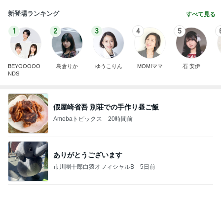
新登場ランキング
すべて見る
1
2
3
4
5
BEYOOOOO
島倉りか
ゆうこりん
MOMIママ
石 安伊
NDS
假屋崎省吾 別荘での手作り昼ご飯
Amebaトピックス
20時間前
ありがとうございます
市川團十郎白猿オフィシャルB
5日前