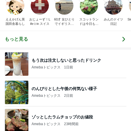
ええかげん英
おじょーず！L
60才 女ひとり
スコットラン
みんのドイツ
Si
国田舎暮らし
ife☆in スイス
でイギリスに
ドは今日も曇
日記
移住
り空
もっと見る
もう次は注文しないと思ったドリンク
Amebaトピックス
1日前
のんびりとした午後の何気ない様子
Amebaトピックス
2日前
ゾッとしたラムチョップのお値段
Amebaトピックス
23時間前