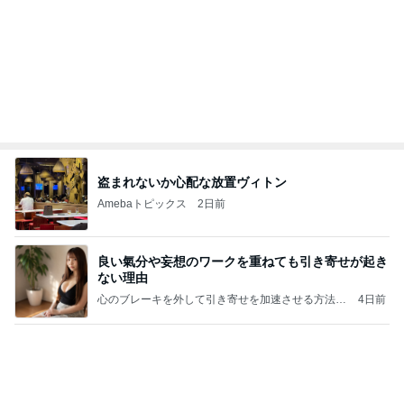
品数豊富で旨かった日替りランチ
Amebaトピックス
2日前
㊗️喜びを分け合える未来❣️”【この混沌の理由】”⽇
本も⾦融リセットの準備をしてます ””
あいすくりーむ『めるころ』
6時間前
気分で使い分ける4本のお気に入り
Amebaトピックス
2日前
かっちちちちが来てくれた！おしゃれなものを持っ
て！
桃オフィシャルブログ Powered by Ameba
11日前
仕事帰りに並んで食べた甘い桃