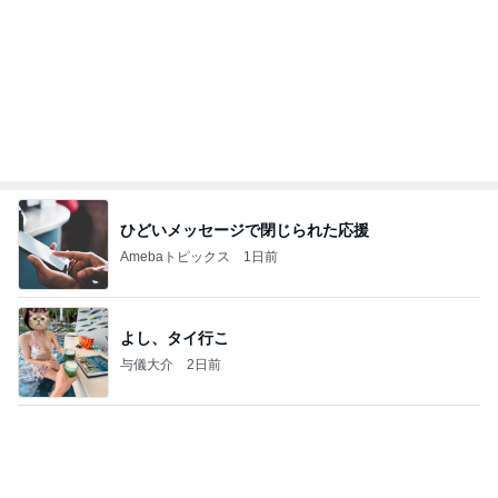
カルディの北海道発リピ決定スナック
Amebaトピックス
24時間前
日東駒専や産近甲龍は英語よりも国語の攻略が重視
される、のかもしれない。
Bank of Dreamの公営競技はどこへ行く
12日前
秋野暢子 日曜日もたっぷり頂いた朝食
Amebaトピックス
1日前
【秩父鉄道】８/２～１１/３０開催 ガリガリ君が
秩父鉄道に遊びにやってくる！のご紹介です
秩父市議会議員 黒澤秀之 ブログ Powered by Ame
10日前
ba
美奈代 一目惚れで購入した新作