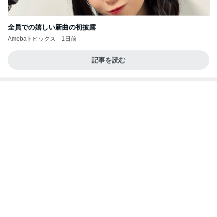
全員での嬉しい新曲の初披露
Amebaトピックス
1日前
記事を読む
母の心をかき乱す娘のクラス選択
Amebaトピックス
1日前
わあ喉は‥
藤田朋子オフィシャルブログ「笑顔の種と眠る犬」
3日前
Powered by Ameba