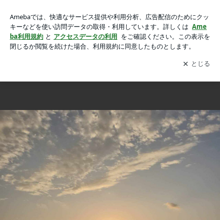
第2期「春名式かくりん気功」認定インストラクターコースの
第2期「春名式かくりん気功」認定インストラクターコース
画像 4枚中1枚目