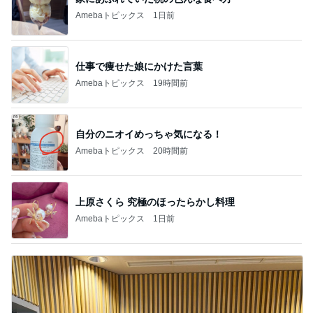
1
1
栄養士ママそっち～の
しろとくろしろ
簡単美味しいサイクル
たまねぎ
献立
そっち～
2
2
母さんは今日も世
ゆうき酒場
やく
ゆうき
藤緒 ミルカ
3
3
白柴 『きなこ』 
毎日笑顔で過ごしたい
楽ブログ
モモ母さん
ひろ☆みき
もっと見る
オフィシャルブロガーランキング
総合ランキング
すべて見る
1
2
3