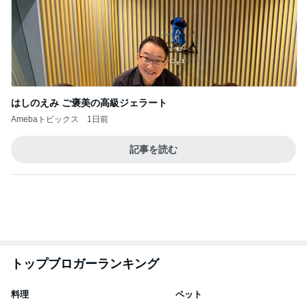
市川團十郎白
小林麻央
だいたひかる
桃
クロ
猿
急上昇ランキング
すべて見る
1
2
3
4
5
AKB48
たんぽぽ川村
北村総一朗
北別府学
OCHA NORM
エミコ
A
新登場ランキング
すべて見る
1
2
3
4
5
BEYOOOOO
ゆうこりん
島倉りか
石 安伊
蒼井心音
NDS