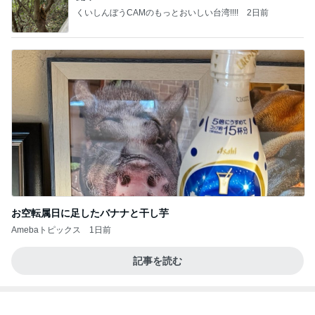
Amebaトピックス
1日前
【ANAプレミアムクラス初体験】雷で50分遅延…
沖縄往復で分かった「余裕を買う」価値
華麗なるスタバマダム
2日前
堀ちえみ 旅のビュッフェでの朝食
Amebaトピックス
1日前
地獄
日本人
1日前