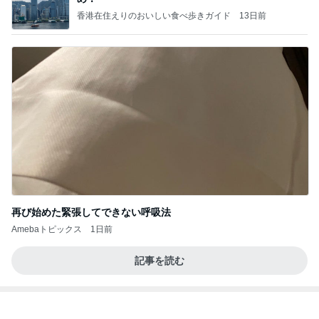
Amebaトピックス
1日前
アンジャ児嶋さん相葉ちゃんと食事で紹介された仲
のいい後輩にコイツとは仲よく出来ないと思った
喋り場ならぬ語り場(仮)
10日前
資産価値が今後上昇する5つの理由
Amebaトピックス
1日前
何故トランプ大統領が日本円を支援するのかと聞か
れた時の答え
nokoarikonのブログ
2日前