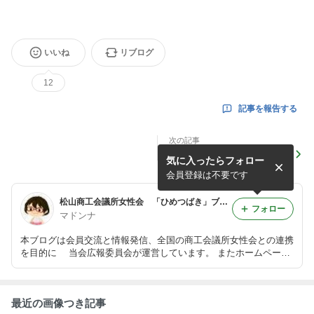
いいね
リブログ
12
記事を報告する
次の記事
令和7年度 愛媛県商工会議所
気に入ったらフォロー
女性会連合会 定時総会・会
員研修会・懇親会
会員登録は不要です
松山商工会議所女性会 「ひめつばき」ブログ
フォロー
マドンナ
本ブログは会員交流と情報発信、全国の商工会議所女性会との連携
を目的に 当会広報委員会が運営しています。 またホームページ
を http://www.himetubaki.com/ にて開設しています。 新規会員も
随時募集しております。
最近の画像つき記事