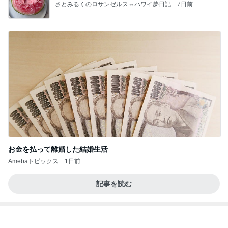
Amebaトピックス
2日前
価値観の違いによる「失敗」に対して感情的に反省
しない 私だけの宗教仮称略称偶然と暗合教教義候
補
ムカシオナガザルのwesternblack brain stool2024
4日前
年（令和6）11月25日以来減酒断煙再開ムカシオナ
ガザル
帰宅後も続く明日の本番への興奮
Amebaトピックス
2日前
8月6日「めざましテレビ」林佑香さん着用のウィル
セレクションの小花刺繍タックスリーブカーディガ
ン
れなのブログ
12時間前