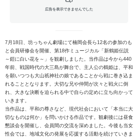
広告を表示できませんでした
7月18日、坊っちゃん劇場にて楠岡会長ら12名の参加のも
と会員研修会を開催、第18作ミュージカル「新鶴姫伝説
～鎧に白い花を～」を観劇しました。当作品は今から440
年前、戦国時代の大三島が舞台で、主人公の鶴姫は、平和
を願いつつも大山祇神社の娘であることから戦に巻き込ま
れることとなります。大切な兄や仲間が次々と戦火に倒
れ、大きな決断を迫られる中で自らの定めに立ち向かって
いきます。
当作品は、平和の尊さなど、現代社会において「本当に大
切なものは何か」を問いかける作品です。観劇後には昼食
懇談会を開催し、会員間の交流を深めました。今後も当女
性会では、地域文化の発展を応援する活動を続けていきま