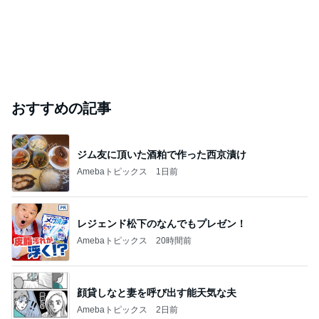
これから一緒に楽しみな食事会
Amebaトピックス
1日前
芸能人・有名人ブログ TOPへ
「オグシオ」小椋 恋人と別れ卵子凍結
Amebaトピックス
1日前
TOPTOY☆Cocoa Workshop
ディズニーファン Dのブログ
8日前
本田真凜 喜びの報告に祝福と反響
Amebaトピックス
1日前