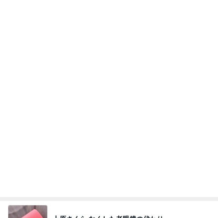
堀ちえみ 福島郷土料理を堪能
Amebaトピックス
1日前
相続税を、払えないで、売りに出されて不動産は、
外国のお金持ちに買われているそうです。やばいで
すよ
ht9299yzf祈りのブログ
5日前
この値段でこの成分はお買い得
Amebaトピックス
1日前
ポッキー以来の・・・初ビーナス♪
ＳＲ♡ＬＯＶＥＲの・・・キックでＧＯ♪
11日前