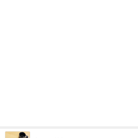
絶対食べると決めていた朝マック
Amebaトピックス
2日前
高橋直純のトラブルメーカー第1167回更新しまし
た！
高橋直純オフィシャルブログ「なおずみぶろぐ」
11日前
Powered by Ameba
義母の言葉で信じられなくなった感覚
Amebaトピックス
2日前
話題のスイカ丸ごとアイス♡
さとみるくのロサンゼルス⇔ハワイ夢日記
7日前