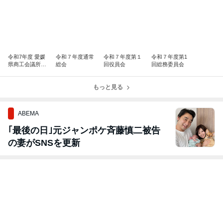
令和7年度 愛媛
令和７年度通常
令和７年度第１
令和７年度第1
県商工会議所女
総会
回役員会
回総務委員会
性会連合会 定時
総会・会員研修
会・懇親会
もっと見る
ABEMA
｢最後の日｣元ジャンポケ斉藤慎二被告
の妻がSNSを更新