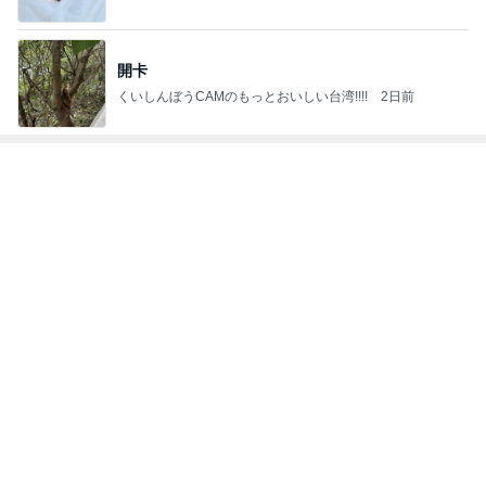
4
5
6
7
8
アンパンマン
怒りくまのブ
勝手に映画紹
映画でもどう
MOJIの映画レ
先生の映画講
ログ（仮）
介！？
どす？
ビュー
座
もっと見る