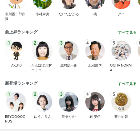
私が決めた慰謝料請求と子どものこと
Amebaトピックス
1日前
8月2日放送のTBS「週刊さんまとマツコ」先週に引
き続き出演します♪
植草美幸オフィシャルブログ Powered by Ameba
5日前
若乃花 去年も来た美味しい店
Amebaトピックス
2日前
TOPTOY☆Cocoa Workshop
ディズニーファン Dのブログ
8日前