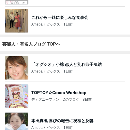
開卡
くいしんぼうCAMのもっとおいしい台湾!!!!
2日前
ジャンルランキング
映画レビュー
7,027人参加中
1
連ドラについてじっくり語るブログ
ドラマミタロー
2
ゲーム感想、レビューなどなど趣味に関するまとめ
こだまもとる
3
三角絞めでつかまえて2
カミヤマ