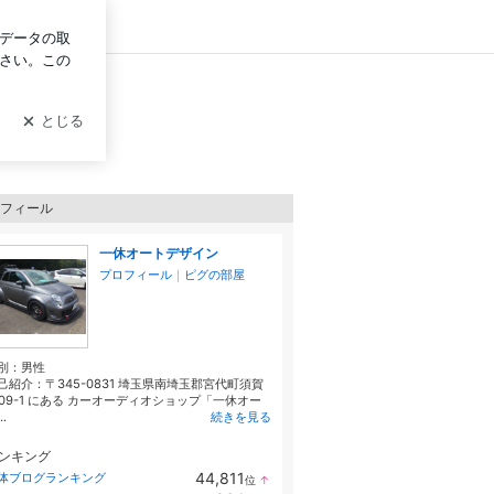
イン
フィール
一休オートデザイン
プロフィール
｜
ピグの部屋
別：
男性
己紹介：〒345-0831 埼玉県南埼玉郡宮代町須賀
309-1 にある カーオーディオショップ「一休オー
..
続きを見る
ンキング
44,811
体ブログランキング
位
↑
ラ