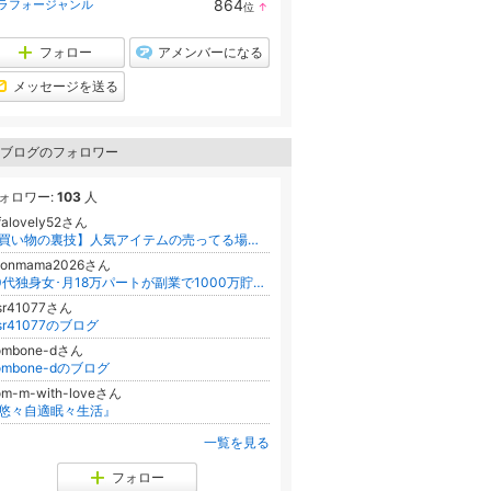
864
ラフォージャンル
位
↑
ン
ラ
キ
ン
ン
キ
フォロー
アメンバーになる
グ
ン
上
グ
メッセージを送る
昇
上
昇
ブログのフォロワー
ォロワー:
103
人
ffalovely52さん
【買い物の裏技】人気アイテムの売ってる場所と最安値を調査する比較ナビ
donmama2026さん
40代独身女･月18万パートが副業で1000万貯めるまで
sr41077さん
sr41077のブログ
rombone-dさん
rombone-dのブログ
om-m-with-loveさん
悠々自適眠々生活』
一覧を見る
フォロー