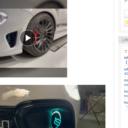
ア
この
フ
ti
u
m
m
t
t
fr
『