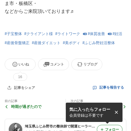
ま市・板橋区・
などからご来院頂いております♬
#
子宝整体
#
クライアント様
#
ライトワーク
#
体質改善
#
妊活
#
産後骨盤矯正
#
産後ダイエット
#
美ボディ
#
ふじみ野妊活整体
いいね
コメント
リブログ
16
記事を報告する
記事をシェア
前の記事
次の記事
時期が過ぎたので
2月開催ワークショップのご
気に入ったらフォロー
案内
会員登録は不要です
埼玉県ふじみ野市の整体師で開運ヒーラーkenjiの日常
フォロー