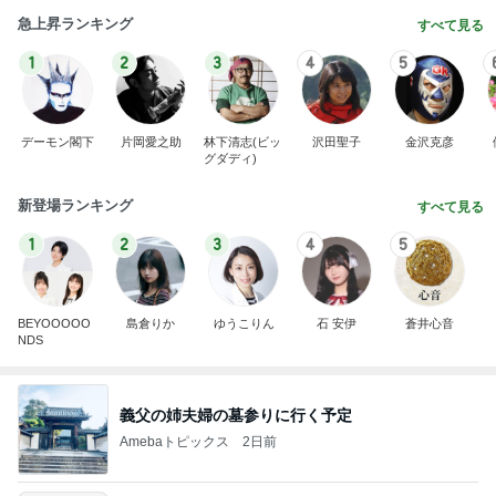
急上昇ランキング
すべて見る
1
2
3
4
5
デーモン閣下
片岡愛之助
林下清志(ビッ
沢田聖子
金沢克彦
グダディ)
新登場ランキング
すべて見る
1
2
3
4
5
BEYOOOOO
島倉りか
ゆうこりん
石 安伊
蒼井心音
NDS
義父の姉夫婦の墓参りに行く予定
Amebaトピックス
2日前