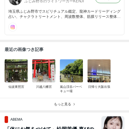
ふじみ野市のライトワーカーKENJI
埼玉県ふじみ野市でスピリチュアル鑑定、龍神カードリーディング
占い、チャクラトリートメント、周波数整体、筋膜リリース整体、
エネルギーワークでの施術もしていて、妊活、産前産後の女性の強
い味方の整体師で開運ヒーラーkenji の日常をたまにUPするブログ
☆
最近の画像つき記事
仙波東照宮
川越八幡宮
嵐山渓谷バーベ
日帰り大阪出張
キュー場
もっと見る
ABEMA