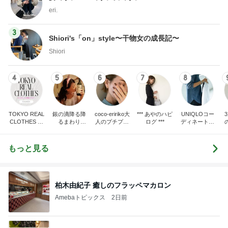
eri.
3
Shiori's「on」style〜干物女の成長記〜
Shiori
4
5
6
7
8
TOKYO REAL
銀の滴降る降
coco-eririko大
*** あやのハピ
UNIQLOコー
CLOTHES 大
るまわり
人のプチプラ
ログ ***
ディネート日
人世代のリア
に・・・
mixコーデ
記
ハ
ルクローズ
♪
もっと見る
柏木由紀子 癒しのフラッペマカロン
Amebaトピックス
2日前