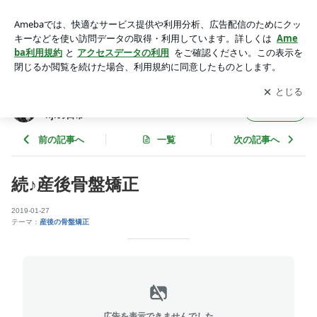
続♪産後骨盤矯正 | 埼玉県ふじみ野市の整体師で開運ヒーラーk
enjiの日常
アプリをダウンロードして
ブログの更新通知
を受け取りまし
開く
ょう。
埼玉県ふじみ野市の整体師で開運ヒーラーke
フォロー
njiの日常
前の記事へ
一覧
次の記事へ
続♪産後骨盤矯正
2019-01-27
テーマ：
産後の骨盤矯正
広告を表示できませんでした