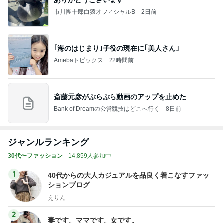
ありがとうございます
市川團十郎白猿オフィシャルB
2日前
｢海のはじまり｣子役の現在に｢美人さん｣
Amebaトピックス
22時間前
斎藤元彦がぶらぶら動画のアップを止めた
Bank of Dreamの公営競技はどこへ行く
8日前
ジャンルランキング
30代〜ファッション
14,859人参加中
1
40代からの大人カジュアルを品良く着こなすファッ
ションブログ
えりん
2
妻です。ママです。女です。