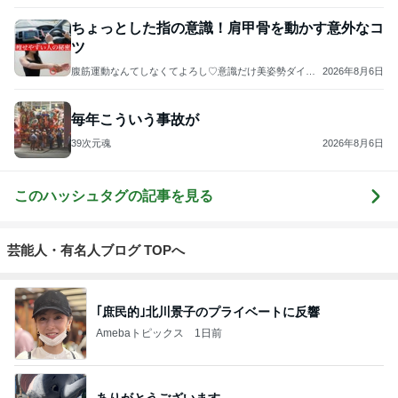
ちょっとした指の意識！肩甲骨を動かす意外なコ
ツ
腹筋運動なんてしなくてよろし♡意識だけ美姿勢ダイエ
2026年8月6日
ット♡勝手に痩せる体になる秘密
毎年こういう事故が
39次元魂
2026年8月6日
このハッシュタグの記事を見る
芸能人・有名人ブログ TOPへ
｢庶民的｣北川景子のプライベートに反響
Amebaトピックス
1日前