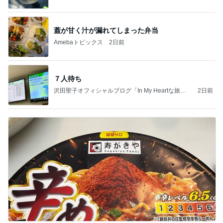
蓋が甘く汁が漏れてしまった弁当
Amebaトピックス
2日前
７人待ち
沢田聖子オフィシャルブログ「In My Heartな旅日
2日前
記」by Ameba