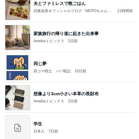
夫とファミレスで晩ごはん
武東由美オフィシャルブログ「MOTOちゃんと
21時間前
のはっぴぃな毎日」Powered by Ameba
家族旅行の帰り道に起きた出来事
Amebaトピックス
2日前
同じ夢
四コマ戦士 パパ戦記
10日前
想像より3cm小さい本革の長財布
Amebaトピックス
2日前
学生
日本人
7日前