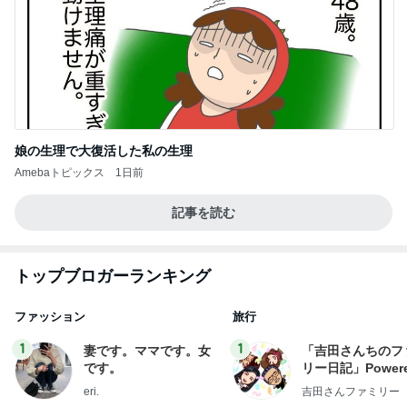
娘の生理で大復活した私の生理
Amebaトピックス
1日前
記事を読む
トップブロガーランキング
ファッション
旅行
1
1
妻です。ママです。女
「吉田さんちのフ
です。
リー日記」Powere
y Ameba 吉田さ
eri.
吉田さんファミリー
ミリーオフィシャ