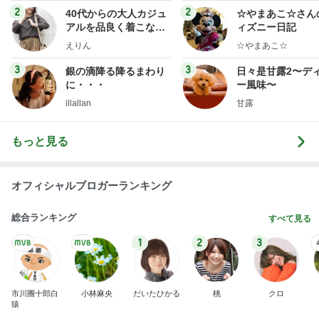
ログ
2
2
40代からの大人カジュ
☆やまあこ☆さん
アルを品良く着こなす
ィズニー日記
ファッションブログ
えりん
☆やまあこ☆
3
3
銀の滴降る降るまわり
日々是甘露2〜デ
に・・・
ー風味〜
illallan
甘露
もっと見る
オフィシャルブロガーランキング
総合ランキング
すべて見る
1
2
3
市川團十郎白
小林麻央
だいたひかる
桃
クロ
猿