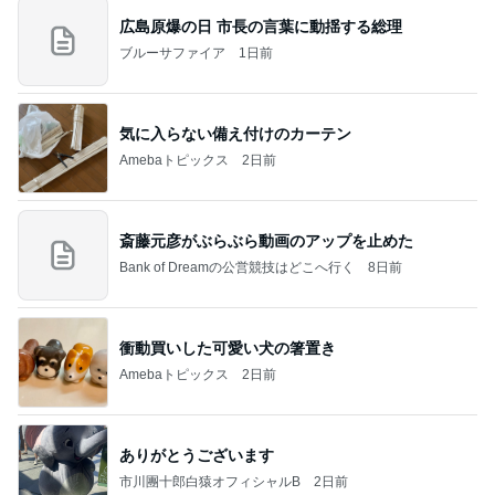
広島原爆の日 市長の言葉に動揺する総理
ブルーサファイア
1日前
気に入らない備え付けのカーテン
Amebaトピックス
2日前
斎藤元彦がぶらぶら動画のアップを止めた
Bank of Dreamの公営競技はどこへ行く
8日前
衝動買いした可愛い犬の箸置き
Amebaトピックス
2日前
ありがとうございます
市川團十郎白猿オフィシャルB
2日前