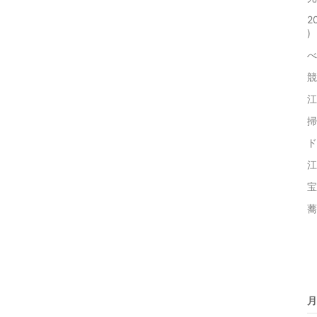
2
)
べ
競
江
掃
ド
江
宝
蕎
月