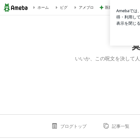
医師に言われた運も
ホーム
ピグ
アメブロ
『Make or Break』ORICON vs Billboard比較☆櫻坂
いいか、この呪文を決して人
ブログトップ
記事一覧