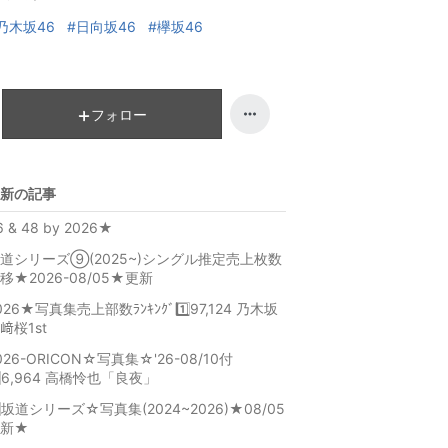
乃木坂46
#日向坂46
#欅坂46
フォロー
新の記事
6 & 48 by 2026★
道シリーズ⑨(2025~)シングル推定売上枚数
移★2026-08/05★更新
026★写真集売上部数ﾗﾝｷﾝｸﾞ1️⃣97,124 乃木坂
﨑桜1st
026-ORICON☆写真集☆'26-08/10付
️⃣6,964 高橋怜也「良夜」
️⃣坂道シリーズ☆写真集(2024~2026)★08/05
更新★