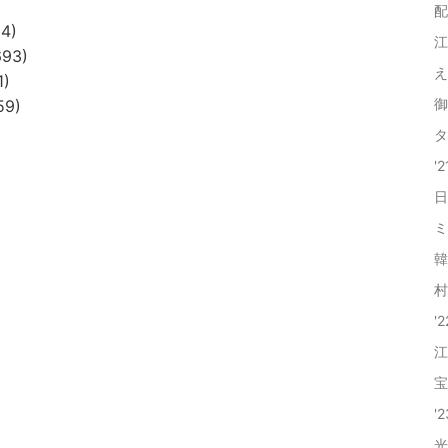
配
4)
江
93)
え
1)
御
59)
タ
'
日
ミ
韓
村
'
江
宝
'
光