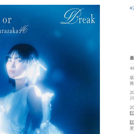
#
最
4
坂
推
2
川
2
1
3