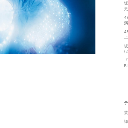
坂
更
4
満
4
上
坂
(
『
B
テ
芸
禅