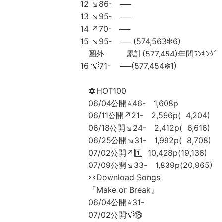
12 ↘️86- ──
13 ↘️95- ──
14 ↗️70- ──
15 ↘️95- ── (574,563❇6)
圏外 累計(577,454)年間ﾗﾝｷﾝｸﾞ
16 💡71- ──(577,454❇1)
🔯HOT100
06/04公開⭐46- 1,608p
06/11公開↗️21- 2,596p( 4,204)
06/18公開↘️24- 2,412p( 6,616)
06/25公開↘️31- 1,992p( 8,708)
07/02公開↗️1️⃣ 10,428p(19,136)
07/09公開↘️33- 1,839p(20,965)
🔯Download Songs
『Make or Break』
06/04公開⭐31-
07/02公開💡⑱