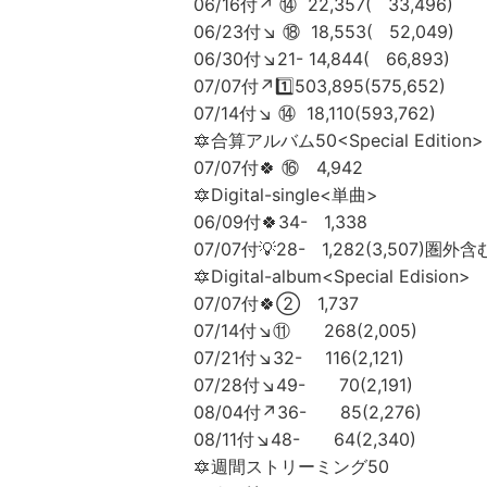
06/16付↗️ ⑭ 22,357( 33,496)
06/23付↘️ ⑱ 18,553( 52,049)
06/30付↘️21- 14,844( 66,893)
07/07付↗️1️⃣503,895(575,652)
07/14付↘️ ⑭ 18,110(593,762)
🔯合算アルバム50<Special Edition>
07/07付🍀 ⑯ 4,942
🔯Digital-single<単曲>
06/09付🍀34- 1,338
07/07付💡28- 1,282(3,507)圏外含
🔯Digital-album<Special Edision>
07/07付🍀② 1,737
07/14付↘️⑪ 268(2,005)
07/21付↘️32- 116(2,121)
07/28付↘️49- 70(2,191)
08/04付↗️36- 85(2,276)
08/11付↘️48- 64(2,340)
🔯週間ストリーミング50