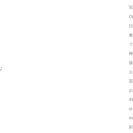
写
O
日
食
フ
神
坂
む
エ
芸
お
46
or
mi
8