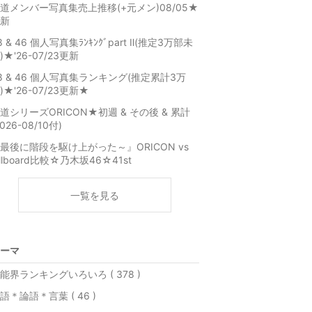
道メンバー写真集売上推移(+元メン)08/05★
新
8 & 46 個人写真集ﾗﾝｷﾝｸﾞpart Ⅱ(推定3万部未
)★'26-07/23更新
8 & 46 個人写真集ランキング(推定累計3万
)★'26-07/23更新★
道シリーズORICON★初週 & その後 & 累計
2026-08/10付)
最後に階段を駆け上がった～』ORICON vs
illboard比較☆乃木坂46☆41st
一覧を見る
ーマ
能界ランキングいろいろ ( 378 )
語＊論語＊言葉 ( 46 )