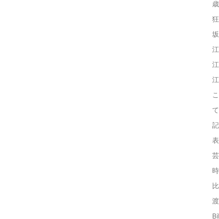
歳
狂
坂
江
江
江
こ
て
記
表
芸
時
比
渡
Bi