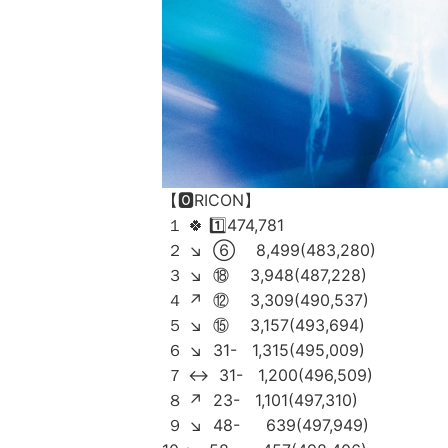
【🅾️RICON】
１ 🍀 1️⃣474,781
２ ↘️ ⑥ 8,499(483,280)
３ ↘️ ⑱ 3,948(487,228)
４ ↗️ ⑫ 3,309(490,537)
５ ↘️ ⑮ 3,157(493,694)
６ ↘️ 31- 1,315(495,009)
７ ↔️ 31- 1,200(496,509)
８ ↗️ 23- 1,101(497,310)
９ ↘️ 48- 639(497,949)