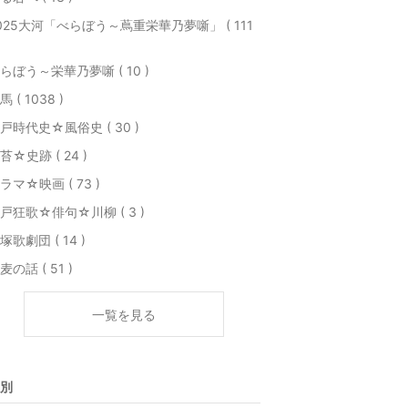
025大河「べらぼう～蔦重栄華乃夢噺」 ( 111
らぼう～栄華乃夢噺 ( 10 )
馬 ( 1038 )
戸時代史☆風俗史 ( 30 )
苔☆史跡 ( 24 )
ラマ☆映画 ( 73 )
戸狂歌☆俳句☆川柳 ( 3 )
塚歌劇団 ( 14 )
麦の話 ( 51 )
一覧を見る
別