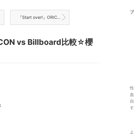
プ
『Start over!』ORICON vs Billboard比較☆櫻坂46☆6th
CON vs Billboard比較☆櫻
性
血
自
k
す
よ