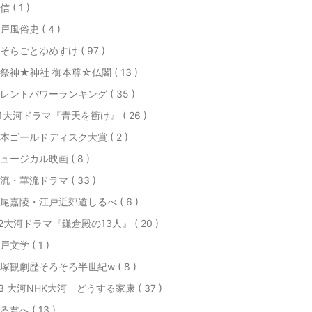
信 ( 1 )
戸風俗史 ( 4 )
そらごとゆめすけ ( 97 )
祭神★神社 御本尊☆仏閣 ( 13 )
レントパワーランキング ( 35 )
21大河ドラマ『青天を衝け』 ( 26 )
本ゴールドディスク大賞 ( 2 )
ュージカル映画 ( 8 )
流・華流ドラマ ( 33 )
尾嘉陵・江戸近郊道しるべ ( 6 )
22大河ドラマ『鎌倉殿の13人』 ( 20 )
戸文学 ( 1 )
塚観劇歴そろそろ半世紀w ( 8 )
23 大河NHK大河 どうする家康 ( 37 )
る君へ ( 13 )