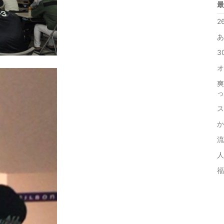
最
2
あ
3
オ
爽
っ
ス
か
流
人
福