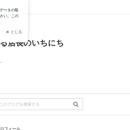
ン
る店長のいちにち
。
。
ロフィール