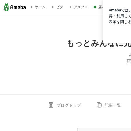
届いた春夏用の物が
ホーム
ピグ
アメブロ
長澤さんと本田さんとオネエの天倉君 | もっとみんなに元気
もっとみんなに
店
ブログトップ
記事一覧