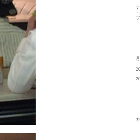
テ
ブ
月
2
2
カ