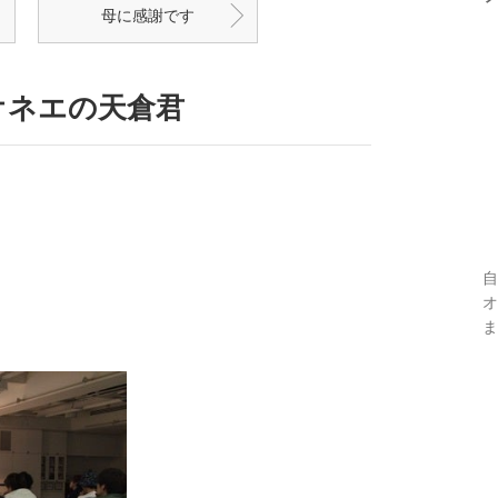
母に感謝です
オネエの天倉君
自
オ
ま
。