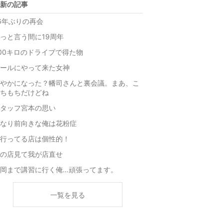
新の記事
6年ぶりの再会
っと言う間に19周年
00キロのドライブで得た物
ールにやって来た女神
やかになった？幡司さんと裏会議。まあ、こ
ちもちだけどね
タッフ宮本の思い
なり前向きな俺は花粉症
行ってる店は個性的！
の店見て我が店直せ
岡まで講習に行く俺…頑張ってます。
一覧を見る