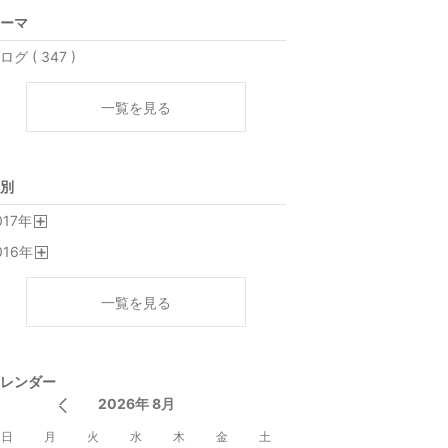
ーマ
ログ ( 347 )
一覧を見る
別
017
年
開
016
年
く
開
く
一覧を見る
レンダー
2026年 8月
日
月
火
水
木
金
土