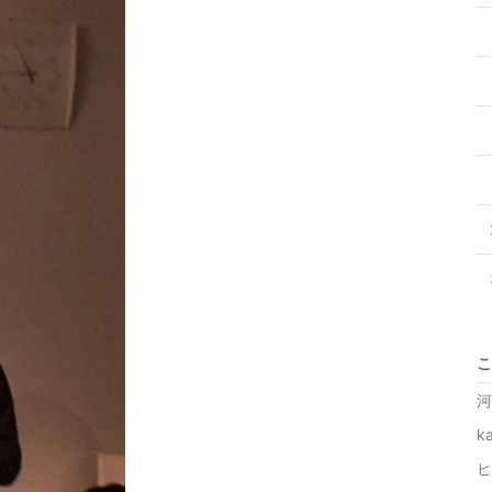
こ
河
k
ヒ