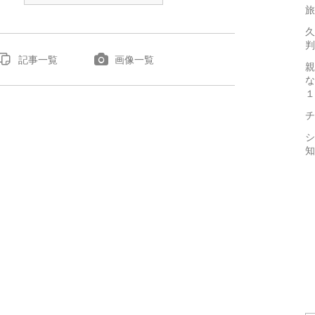
旅
久
判
記事一覧
画像一覧
親
な
１
チ
シ
知