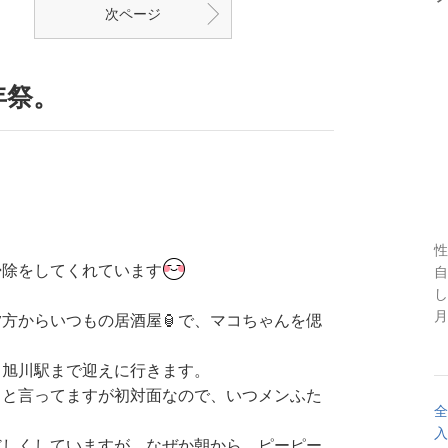
次ページ
年祭。
性
掃除をしてくれています
自
し
月
方からいつもの居酒屋🏮で、マコちゃんを偲
、旭川駅まで迎えに行きます。
ると言ってますが初対面なので、いつメンふた
全
。
入
だしくしていますが、なぜか朝から、ピーピー