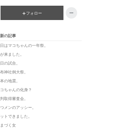
キ
ン
ン
キ
フォロー
グ
ン
下
グ
降
下
新の記事
降
日はマコちゃんの一年祭。
が来ました。
日の試合。
布神社例大祭。
本の地震。
コちゃんの化身？
判取得審査会。
つメンのアッシー。
ットできました。
まづく女