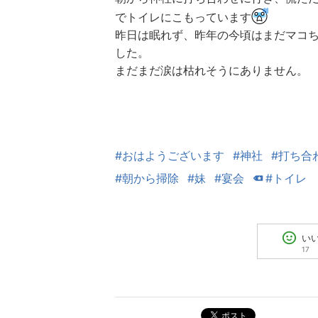
でトイレにこもっています
昨日は眠れず、昨年の今頃はまだマコ
した。
まだまだ涙は枯れそうにありません。
#おはようございます
#神社
#打ち合
#朝から掃除
#妹
#宴会
#トイレ
い
17
ポスト