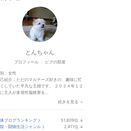
とんちゃん
プロフィール
ピグの部屋
別：
女性
己紹介：
ただのマルチーズ好きの、趣味に忙
くしていた平凡な主婦です。 ２０２４年１２
に主人が多発性脳梗塞を...
続きを見る ＞
体ブログランキング
51,809
位
↓
ラ
院・闘病生活ジャンル
2,411
位
↓
ン
ラ