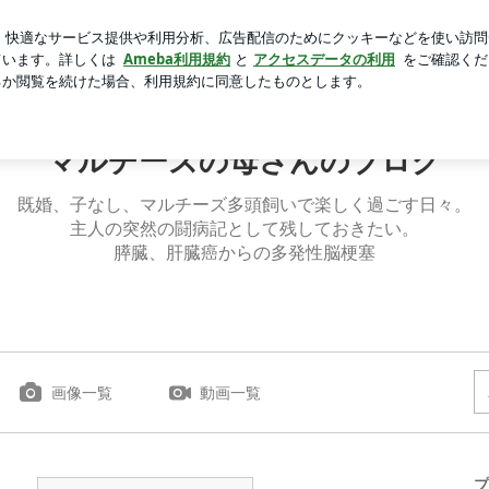
価されない現実
芸能人ブログ
人気ブログ
新規登録
マルチーズの母さんのブログ
既婚、子なし、マルチーズ多頭飼いで楽しく過ごす日々。
主人の突然の闘病記として残しておきたい。
膵臓、肝臓癌からの多発性脳梗塞
画像一覧
動画一覧
プ