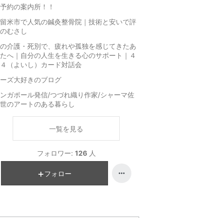
予約の案内所！！
留米市で人気の鍼灸整骨院｜技術と安いで評
のむさし
の介護・死別で、疲れや孤独を感じてきたあ
たへ｜自分の人生を生きる心のサポート｜４
４（よいし）カード対話会
ーズ大好きのブログ
ンガポール発信/つづれ織り作家/シャーマ佐
世のアートのある暮らし
一覧を見る
フォロワー:
126
人
フォロー