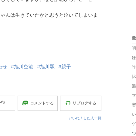
ちゃんは生きていたかと思うと泣いてしまいま
最
明
妹
わせ
#旭川空港
#旭川駅
#親子
昨
比
熊
マ
いね
コメントする
リブログする
審
い
いいね！した人一覧
ゲ
つ