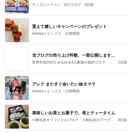
ディズニーファン Dのブログ
8日前
貰えて嬉しいキャンペーンのプレゼント
Amebaトピックス
11時間前
当ブログの売り上げ件数、一部公開します…
世帯年収500万 ゆるゆる4人家族の節約ブログ 〜
2日前
ケチ旦那と金銭感覚マヒ嫁の日々〜
アレク またすぐ会いたい妹タマラ
Amebaトピックス
21時間前
美味しいお茶とお菓子で。母とティータイム
小林礼奈オフィシャルブログ「小林礼奈のブーブー
9日前
ブログ」Powered by Ameba