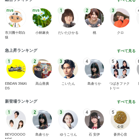
1
2
3
市川團十郎白
小林麻央
だいたひかる
桃
クロ
猿
急上昇ランキング
すべて見る
1
2
3
4
5
EBiDAN 39&Ki
高山善廣
こいたん
島倉りか
つばきファク
DS
トリー
新登場ランキング
すべて見る
1
2
3
4
5
BEYOOOOO
島倉りか
ゆうこりん
石 安伊
蒼井心音
NDS