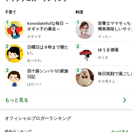
子育て
料理
1
1
kosodatefulな毎日 ～
栄養士ママそっち
オギャ子の暴走～
簡単美味しいサイ
献立
オギャ子
そっち～
2
2
日曜日は９時まで寝た
ゆうき酒場
い。
ゆうき
あべかわ
3
3
四十路シンパパの家族
毎日笑顔で過ごし
日記
モモ母さん
はやパパ
もっと見る
オフィシャルブロガーランキング
総合ランキング
すべて見る