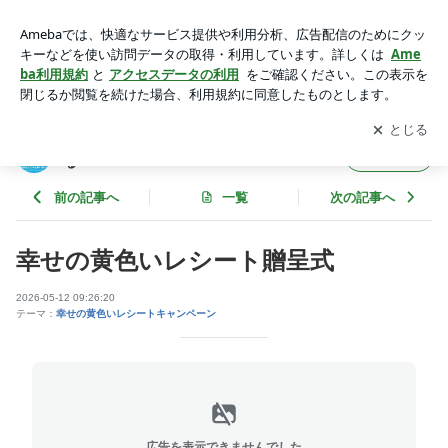
幸せの黄色いレシート贈呈式 | 一般社団法人(非営利)琉球わん
にゃんゆいまーる
アプリをダウンロードして
ブログの更新通知
を受け取りまし
開く
ょう。
一般社団法人(非営利)琉球わんにゃんゆいまー
フォロー
る
前の記事へ
一覧
次の記事へ
幸せの黄色いレシート贈呈式
2026-05-12 09:26:20
テーマ：
幸せの黄色いレシートキャンペーン
広告を表示できませんでした