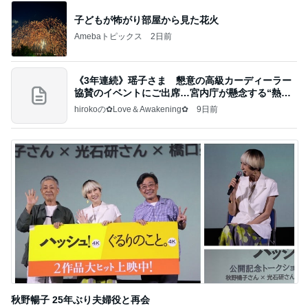
子どもが怖がり部屋から見た花火
Amebaトピックス
2日前
《3年連続》瑶子さま 懇意の高級カーディーラー
協賛のイベントにご出席…宮内庁が懸念する“熱心
すぎ
hirokoの✿Love＆Awakening✿
9日前
秋野暢子 25年ぶり夫婦役と再会