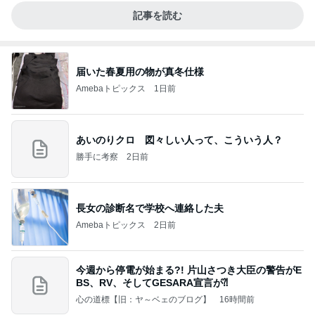
記事を読む
届いた春夏用の物が真冬仕様
Amebaトピックス
1日前
あいのりクロ 図々しい人って、こういう人？
勝手に考察
2日前
長女の診断名で学校へ連絡した夫
Amebaトピックス
2日前
今週から停電が始まる?! 片山さつき大臣の警告がE
BS、RV、そしてGESARA宣言が⁈
心の道標【旧：ヤ～ベェのブログ】
16時間前