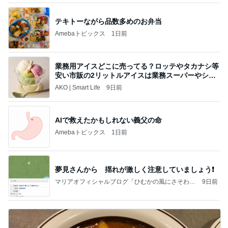
テキトーながら品数多めのお弁当
Amebaトピックス
1日前
業務用アイスどこに売ってる？ロッテやタカナシ等
安い市販の2リットルアイスは業務スーパーやシャ
トレ
AKO | Smart Life
9日前
AIで救えたかもしれない義父の命
Amebaトピックス
1日前
夢見さんから 揺れが激しく注意していましょう❗️
マリアオフィシャルブログ「ひむかの風にさそわれ
9日前
て」Powered by Ameba