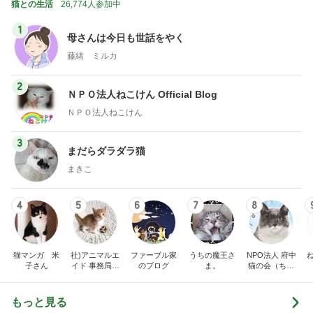
猫との生活
26,774人参加中
1
母さんは今日も世話をやく
藤緒 ミルカ
2
ＮＰＯ法人ねこけん Official Blog
ＮＰＯ法人ねこけん
3
まだらダラダラ猫
まきこ
4
5
6
7
8
猫マンガ 米
社)アニマルエ
ファーブル家
うちの魔王さ
NPO法人 府中
子さん
イド 事務局＆
のブログ
ま。
猫の会（ちゅ
みんなの日記
ー猫）
もっと見る