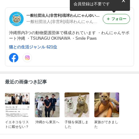
会員登録は不要です
一般社団法人(非営利)琉球わんにゃんゆいまーる
フォロー
一般社団法人(非営利)琉球わんにゃんゆいまーる
沖縄県内3つの動物愛護団体で構成されています ・わんにゃんサポ
ート沖縄 ・TSUNAGU OKINAWA ・Smile Paws
猫との生活ジャンル 621位
最近の画像つき記事
イエネコをリス
沖縄から東京へ
子猫を保護しま
家族ができまし
トに載せない？
した
た