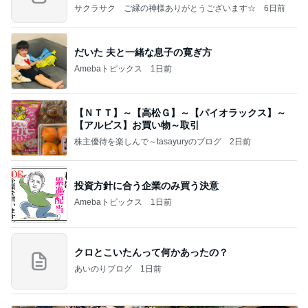
の恐
サクラサク ご縁の神様ありがとうございます☆
6日前
だいた 夫と一緒な息子の寛ぎ方
Amebaトピックス
1日前
【ＮＴＴ】～【高松Ｇ】～【パイオラックス】～
【アルビス】お買い物～取引
株主優待を楽しんで～tasayuryのブログ
2日前
投資方針に合う企業のみ買う決意
Amebaトピックス
1日前
クロとこいたんって何かあったの？
あいのりブログ
1日前