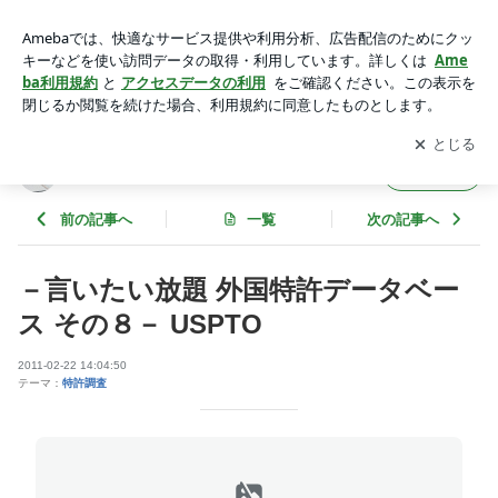
－言いたい放題 外国特許データベース その８－ USPTO | 知的
財産と調査
アプリをダウンロードして
ブログの更新通知
を受け取りまし
開く
ょう。
知的財産と調査
フォロー
前の記事へ
一覧
次の記事へ
－言いたい放題 外国特許データベー
ス その８－ USPTO
2011-02-22 14:04:50
テーマ：
特許調査