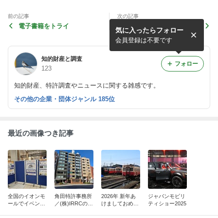
前の記事
次の記事
電子書籍をトライ
フィードバックなし
気に入ったらフォロー
会員登録は不要です
知的財産と調査
フォロー
123
知的財産、特許調査やニュースに関する雑感です。
その他の企業・団体ジャンル 185位
最近の画像つき記事
全国のイオンモ
角田特許事務所
2026年 新年あ
ジャパンモビリ
ールでイベント
／(株)IRRCの移
けましておめで
ティショー2025
中止相次ぐ...単
転
とうございま