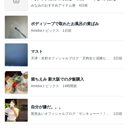
みなみのおすすめアイテム便
4日前
ボディソープで取れたお風呂の黄ばみ
Amebaトピックス
1日前
マスト
天津・木村オフィシャルブログ「天狗女と泥棒ヒゲ
3日前
男」Powered by Ameba
堀ちえみ 新大阪での夕飯購入
Amebaトピックス
14時間前
自分が嫌だ。。。
尾形あいオフィシャルブログ「サンキューー！！尾
1日前
形家です！by嫁」Powered by Ameba