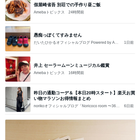
假屋崎省吾 別荘での手作り昼ご飯
Amebaトピックス
24時間前
愚痴っぽくてすみません
だいたひかるオフィシャルブログ Powered by Ame
1日前
ba
井上 セーラームーンミュージカル鑑賞
Amebaトピックス
16時間前
昨日の通勤コーデ＆【本日20時スタート】楽天お買
い物マラソンお得情報まとめ
norikoオフィシャルブログ「Noricoco room 〜365
6日前
日コーディネート日記〜」Powered by Ameba