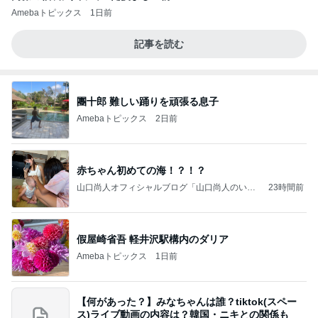
Amebaトピックス
1日前
記事を読む
團十郎 難しい踊りを頑張る息子
Amebaトピックス
2日前
赤ちゃん初めての海！？！？
山口尚人オフィシャルブログ「山口尚人のいき
23時間前
なりパパになったけど美容師も続けてます。」
Powered by Ameba
假屋崎省吾 軽井沢駅構内のダリア
Amebaトピックス
1日前
【何があった？】みなちゃんは誰？tiktok(スペー
ス)ライブ動画の内容は？韓国・ニキとの関係も