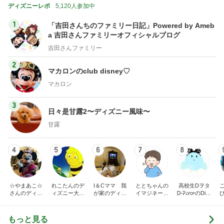
ディズニーレポ
5,120人参加中
1
「吉田さんちのファミリー日記」Powered by Ameb
a 吉田さんファミリーオフィシャルブログ
吉田さんファミリー
2
マカロンのclub disney♡
マカロン
3
日々是甘露2〜ディズニー風味〜
甘露
4
5
6
7
8
☆やまあこ☆
れこたんのデ
I＆Cママ 我
ととちゃんの
高校生Dヲタ
さんのディズ
ィズニー大好
が家のディズ
イマジネーシ
Ꭰ-ᎮꭵꭹꭴのDisn
ニー日記
き♡孫4人
ニー♡ブログ
ョンタイム
eyにっき！！
✎ܚ
もっと見る