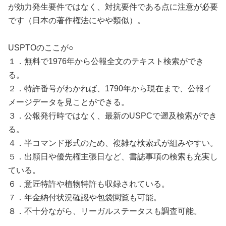
が効力発生要件ではなく、対抗要件である点に注意が必要
です（日本の著作権法にやや類似）。
USPTOのここが○
１．無料で1976年から公報全文のテキスト検索ができ
る。
２．特許番号がわかれば、1790年から現在まで、公報イ
メージデータを見ことができる。
３．公報発行時ではなく、最新のUSPCで遡及検索ができ
る。
４．半コマンド形式のため、複雑な検索式が組みやすい。
５．出願日や優先権主張日など、
書誌事項の検索も充実し
ている。
６．意匠特許や植物特許も収録されている。
７．年金納付状況確認や包袋閲覧も可能。
８．不十分ながら、リーガルステータスも調査可能。