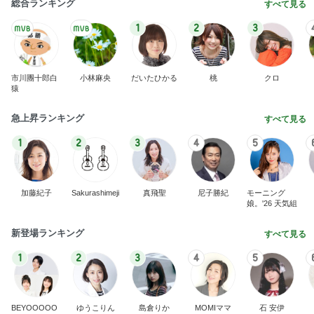
総合ランキング
すべて見る
1
2
3
市川團十郎白
小林麻央
だいたひかる
桃
クロ
猿
急上昇ランキング
すべて見る
1
2
3
4
5
加藤紀子
Sakurashimeji
真飛聖
尼子勝紀
モーニング
娘。'26 天気組
新登場ランキング
すべて見る
1
2
3
4
5
BEYOOOOO
ゆうこりん
島倉りか
MOMIママ
石 安伊