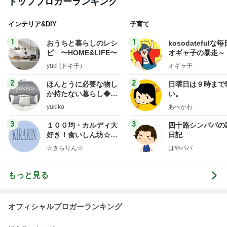
トップブロガーランキング
インテリア&DIY
子育て
1
1
おうちと暮らしのレシ
kosodatefulな毎
ピ 〜HOME&LIFE〜
オギャ子の暴走～
yuki (ドキ子）
オギャ子
2
2
ほんとうに必要な物し
日曜日は９時まで
か持たない暮らし◆Ke
い。
ep Life Simple◆〜イ
yukiko
あべかわ
ンテリアのきろく〜
3
3
１００均・カルディ大
四十路シンパパの
好き！食いしん坊☆き
日記
らりん☆のブログ
☆きらりん☆
はやパパ
もっと見る
オフィシャルブロガーランキング