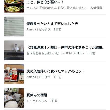
こと。体と心が軽い～！
ホンネの“子供おばさん”日記～愛と光の道へ～
22時間前
焼肉食べたいとまで言い出した夫
Amebaトピックス
1日前
《閲覧注意！》蛇口一体型の浄水器をつけた結果。
おうちと暮らしのレシピ 〜HOME&LIFE〜
3日前
夫の入院帰りに食べたマックのセット
Amebaトピックス
1日前
夏休みの宿題
しろとくろしろ
1日前