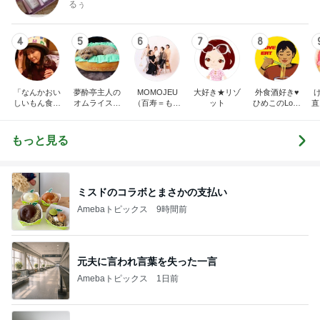
るぅ
4
5
6
7
8
「なんかおい
夢酔亭主人の
MOMOJEU
大好き★リゾ
外食酒好き♥️
しいもん食べ
オムライス食
（百寿＝もも
ット
ひめこのLove
直
たいねん！」
日記
じゅ）〜大人
Eat
のろのり記録
のお洒落な旅
帳
とグルメ。10
もっと見る
0歳まで笑顔
に〜
ミスドのコラボとまさかの支払い
Amebaトピックス
9時間前
元夫に言われ言葉を失った一言
Amebaトピックス
1日前