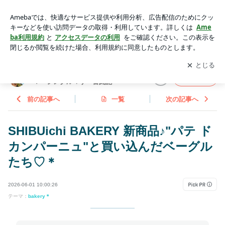
SHIBUichi BAKERY 新商品♪"パテ ド カンパーニュ"と買い込
んだベーグルたち♡＊ | ･:*+..:たろとAoiのSweetsDiary･:*+ ･:
アプリをダウンロードして
ブログの更新通知
を受け取りまし
開く
*〜シングルマザー奮闘記＊
ょう。
･:*+..:たろとAoiのSweetsDiary･:*+
フォロー
･:*〜シングルマザー奮闘記＊
前の記事へ
一覧
次の記事へ
SHIBUichi BAKERY 新商品♪"パテ ド
カンパーニュ"と買い込んだベーグル
たち♡＊
2026-06-01 10:00:26
テーマ：
bakery＊