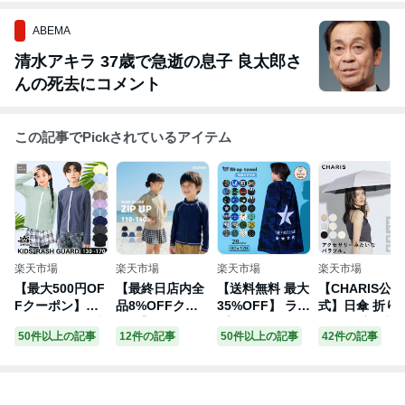
ABEMA
清水アキラ 37歳で急逝の息子 良太郎さ
んの死去にコメント
この記事でPickされているアイテム
楽天市場
楽天市場
楽天市場
楽天市場
【最大500円OF
【最終日店内全
【送料無料 最大
【CHARIS公
Fクーポン】程
品8%OFFクー
35%OFF】 ラッ
式】日傘 折り
よくゆったり 水
ポン】 ラッシュ
プタオル 80cm
たみ傘 完全遮
50件以上の記事
12件の記事
50件以上の記事
42件の記事
陸両用 ラッシュ
ガード キッズ
キッズ プールタ
TRIANGLE UV
ガード キッズ U
水着 長袖 uvカ
オル 男の子 小
カット 100% 
PF50+ 長袖 指
ット upf50+ フ
学生 小学校 高
量 おしゃれ 晴
穴 男女兼用 ス
ードなし ジップ
学年 幼稚園 巻
雨兼用 遮熱 撥