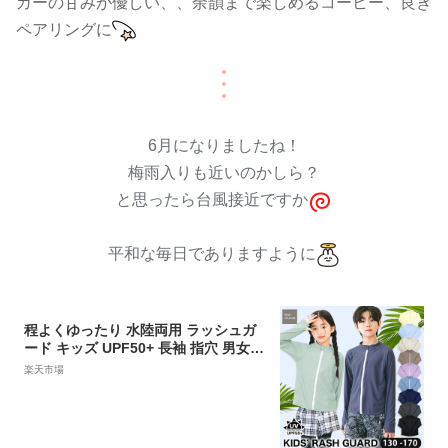
ガーの甘みが優しい、、余韻まで楽しめるコーヒー、良き
ペアリングに
6月になりましたね！
梅雨入りも近いのかしら？
と思ったら台風接近ですか
平和な毎日でありますように
程よくゆったり 水陸両用 ラッシュガ
ード キッズ UPF50+ 長袖 指穴 男女兼
用 スクール水着 男の子 女の子 ジュニ
楽天市場
ア ネイビー ブラック ブルー 紫外線カ
ット UVカット 日焼け止め UPF50+
幼稚園 小学生 中学生 かわいい 子供
小学校 130 140 150 160 170 送料無