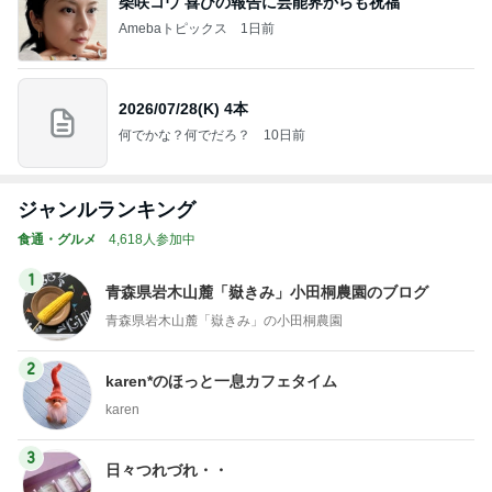
柴咲コウ 喜びの報告に芸能界からも祝福
Amebaトピックス
1日前
2026/07/28(K) 4本
何でかな？何でだろ？
10日前
ジャンルランキング
食通・グルメ
4,618人参加中
1
青森県岩木山麓「嶽きみ」小田桐農園のブログ
青森県岩木山麓「嶽きみ」の小田桐農園
2
karen*のほっと一息カフェタイム
karen
3
日々つれづれ・・