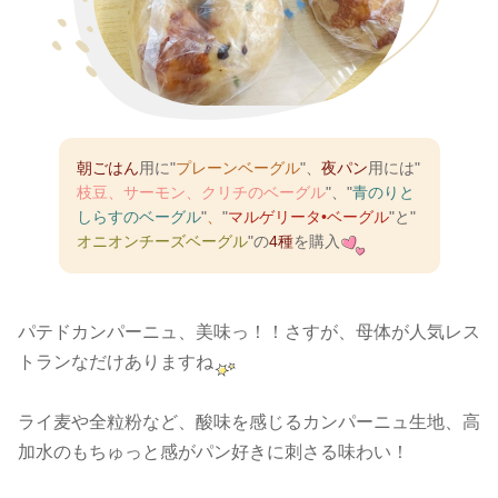
朝ごはん
用に"
プレーンベーグル
"、
夜パン
用には"
枝豆、サーモン、クリチのベーグル
"、"
青のりと
しらすのベーグル
"
、
"
マルゲリータ•ベーグル
"と"
オニオンチーズベーグル
"の
4種
を購入
パテドカンパーニュ、美味っ！！さすが、母体が人気レス
トランなだけありますね
ライ麦や全粒粉など、酸味を感じるカンパーニュ生地、高
加水のもちゅっと感がパン好きに刺さる味わい！