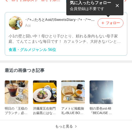
気に入ったらフォロー
シーフードドリア" 台風接
feeさんの深煎りのアイスコ
近、明日の小学校どうな
ーヒー〜』＊
会員登録は不要です
る？‼︎＊
･:*+..:たろとAoiのSweetsDiary･:*+ ･:*〜シングルマザー奮闘記＊
フォロー
Aoi
小1の壁と闘い中！母ひとり子ひとり、頼れる身内もない母子家
庭、てんてこまいな毎日です！ カフェランチ、大好きなパンとス
ペシャルティコーヒーとのフードペアリング、うつわ、愛する息子
食通・グルメジャンル 56位
たろのことetc.
最近の画像つき記事
明日の「王様の
洋麺屋五右衛門
アメトピ掲載御
朝の景色vol.48
ブランチ」必
お歯黒にはなら
礼♪BLUE BOTT
『BECAUSE C
見‼︎BAKER Aoy
ない‼︎絶品"イカ
LE COFFE "ハ
OFFEE BREWE
agi "バインミー
スミと生ハムの
ニーマスタード
RSさんのコロ
サバ" 帰りはカ
ジェノベー
もっと見る
チキンとアスパ
ンビア〜』＊
フェ活♪＊
ゼ"＊
ラガス"＊