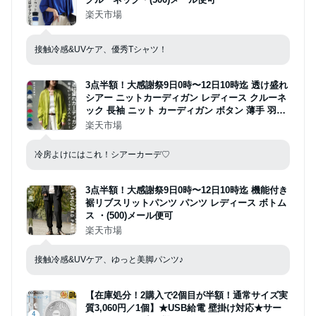
楽天市場
接触冷感&UVケア、優秀Tシャツ！
3点半額！大感謝祭9日0時〜12日10時迄 透け盛れ
シアー ニットカーディガン レディース クルーネ
ック 長袖 ニット カーディガン ボタン 薄手 羽織
り 透け レイヤード 冷房対策 日焼け対策 大人カ
楽天市場
ジュアル モード シンプル ゆったり 体型カバー
着回し ・(100)メール便可
冷房よけにはこれ！シアーカーデ♡
3点半額！大感謝祭9日0時〜12日10時迄 機能付き
裾リブスリットパンツ パンツ レディース ボトム
ス ・(500)メール便可
楽天市場
接触冷感&UVケア、ゆっと美脚パンツ♪
【在庫処分！2購入で2個目が半額！通常サイズ実
質3,060円／1個】★USB給電 壁掛け対応★サー