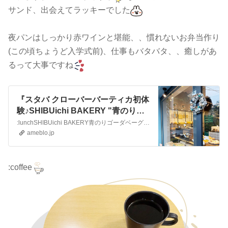
サンド、出会えてラッキーでした
夜パンはしっかり赤ワインと堪能、、慣れないお弁当作り
(この頃ちょうど入学式前)、仕事もバタバタ、、癒しがあ
るって大事ですね
『スタバ クローバーバーティカ初体
験♪SHIBUichi BAKERY "青のりゴ
ーダベーグル"＊』
:lunchSHIBUichi BAKERY青のりゴーダベーグルこの日はたろの用事の帰りに、「SHIBUichi BAKERY」さんへちょうどクリスマス前、リ…
ameblo.jp
:coffee