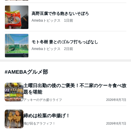
高野豆腐で作る飽きないそぼろ
Amebaトピックス
1日前
モト冬樹 妻とのゴルフ打ちっぱなし
Amebaトピックス
2日前
#
AMEBAグルメ部
土曜日出勤の後のご褒美！不二家のケーキ食べ放
題を堪能
アッキーのデカ盛りライフ
2026年8月7日
締めは松葉の串揚げ！
飛び回るアラフィフ！
2026年8月7日