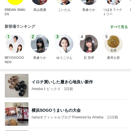
EBiDAN 39&Ki
高山善廣
こいたん
島倉りか
つばきファク
DS
トリー
新登場ランキング
すべて見る
1
2
3
4
5
BEYOOOOO
島倉りか
ゆうこりん
石 安伊
蒼井心音
NDS
イロチ買いした履き心地良い新作
Amebaトピックス
2日前
横浜SOGOうまいもの大会
nanaオフィシャルブログ Powered by Ameba
11日前