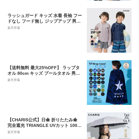
料 sk008
ラッシュガード キッズ 水着 長袖 フー
ドなし フード無し ジップアップ 男女
兼用 男の子 女の子 男子 女子 男児 女
楽天市場
児 ジュニア 子供 子ども こども 小学
生 中学生 学校 小学校 中学校 110 120
130 140 150 160
【送料無料 最大25%OFF】 ラップタ
オル 80cm キッズ プールタオル 男の
子 小学生 小学校 高学年 幼稚園 巻き
楽天市場
タオル 綿100％ コットン 子供用 水着
お名前タグ付 バスタオル プール タオ
ル 水泳 こども 水遊び お着替えタオル
スイミング お風呂 海水浴 120cm
【CHARIS公式】日傘 折りたたみ傘
完全遮光 TRIANGLE UVカット 100%
軽量 おしゃれ 晴雨兼用 遮熱 撥水 日
楽天市場
焼け対策 紫外線対策 可愛い チェーン