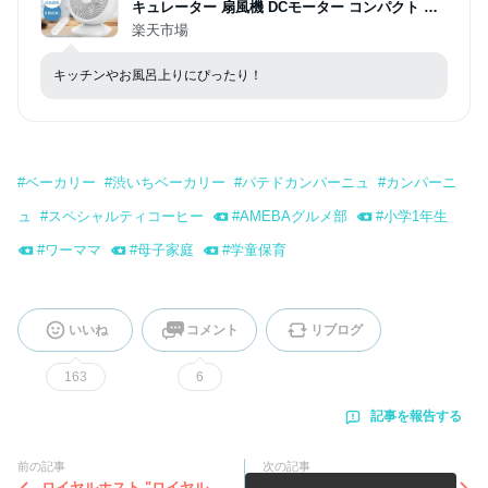
キュレーター 扇風機 DCモーター コンパクト 静
音 上下左右首振り リモコン付き タイマー 24畳
楽天市場
省エネ 軽量 卓上 部屋干し 衣類乾燥 小型 2タイ
プ パワフル送風 空気循環 熱中症対策
キッチンやお風呂上りにぴったり！
#
ベーカリー
#
渋いちベーカリー
#
パテドカンパーニュ
#
カンパーニ
ュ
#
スペシャルティコーヒー
#
AMEBAグルメ部
#
小学1年生
#
ワーママ
#
母子家庭
#
学童保育
いいね
コメント
リブログ
163
6
記事を報告する
前の記事
次の記事
ロイヤルホスト "ロイヤルの
午後の景色vol.38 『City Cof