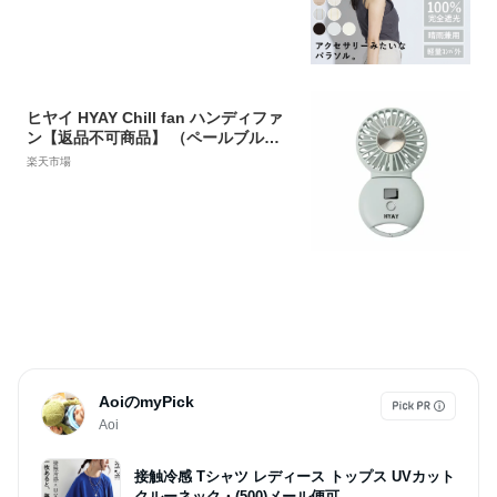
スクエア スリム 50cm レディース ユ
ニセックス コンパクト ギフト プレゼ
ント 送料無料
ヒヤイ HYAY Chill fan ハンディファ
ン【返品不可商品】 （ペールブル
ー）
楽天市場
AoiのmyPick
Aoi
接触冷感 Tシャツ レディース トップス UVカット
クルーネック・(500)メール便可