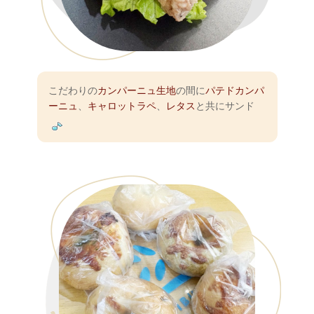
こだわりの
カンパーニュ生地
の間に
パテドカンパ
ーニュ
、
キャロットラペ
、
レタス
と共にサンド