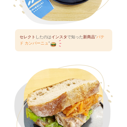
セレクト
したのは
インスタ
で知った
新商品
"
パテ
ド カンパーニュ
"