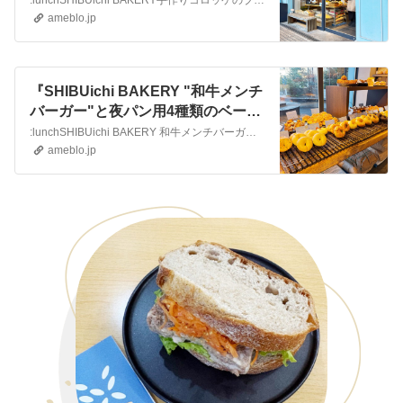
:lunchSHIBUichi BAKERY手作りコロッケのブリオッシュバーガー今日東京は30度超えの中、たろのサッカーでした暑かった、、さてこちらは3月上旬…
ameblo.jp
『SHIBUichi BAKERY "和牛メンチ
バーガー"と夜パン用4種類のベーグ
ル♡＊』
:lunchSHIBUichi BAKERY 和牛メンチバーガー渋谷キャストの裏にある「SHIBUichi BAKERY」さんへ「RIGOLETTO」などの人…
ameblo.jp