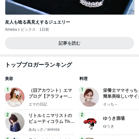
友人も唸る高見えするジュエリー
Amebaトピックス
1日前
記事を読む
トップブロガーランキング
美容
料理
1
1
（旧アカウント）エマ
栄養士ママそっち
ブログ【アラフォー会
簡単美味しいサイ
社売却セカンドライ
献立
エマの日記
そっち～
フ】
2
2
リトルミニマリストの
ゆうき酒場
ビューティコラム The
ゆうき
little minimalist's bea
あねっさ／anessa
uty colum