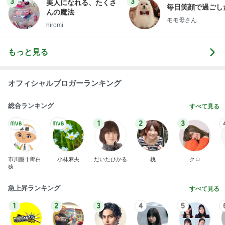
3
3
美人になれる、たくさ
毎日笑顔で過ごし
んの魔法
モモ母さん
hiromi
もっと見る
オフィシャルブロガーランキング
総合ランキング
すべて見る
1
2
3
市川團十郎白
小林麻央
だいたひかる
桃
クロ
猿
急上昇ランキング
すべて見る
1
2
3
4
5