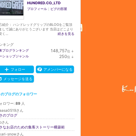
HUNDRED.CO.,LTD
プロフィール
｜
ピグの部屋
己紹介： ハンドレッドグリップのBLOGをご覧頂
まして誠にありがとうございます 当店はどこより
く...
続きを見る
ンキング
148,757
体ブログランキング
位
↓
ラ
250
ーショップジャンル
位
↓
ン
ラ
キ
ン
ン
キ
フォロー
アメンバーになる
グ
ン
下
グ
メッセージを送る
降
下
降
このブログのフォロワー
ォロワー:
89
人
saasa0519さん
さのブログ
hpさん
さなお店のための集客ストーリー構築術
ikari-snowさん