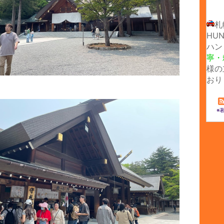
札
HUN
ハン
寧・
様の
おり
※