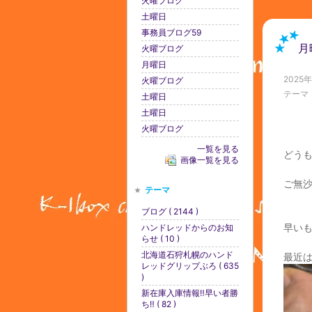
火曜ブログ
土曜日
事務員ブログ59
月
火曜ブログ
月曜日
2025
火曜ブログ
テーマ
土曜日
土曜日
火曜ブログ
一覧を見る
どう
画像一覧を見る
ご無
テーマ
ブログ ( 2144 )
早い
ハンドレッドからのお知
らせ ( 10 )
北海道石狩札幌のハンド
最近
レッドグリップぶろ ( 635
)
新在庫入庫情報‼️早い者勝
ち‼️ ( 82 )