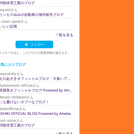
狩除排雪工業のブログ
aiyumiさん
リンセスゆみの自動車の海外販売ブログ
-chan-spiralさん
いしい記憶
一覧を見る
フォロー
フォローすると、このブログの更新情報が届きます。
お気に入りブログ
eazukittyさん
もえのあずきオフィシャルブログ「大食いアイドル♡もえあずのくいしんぼうブログ」Powered by Ameba
halatomomi-officialさん
華原朋美オフィシャルブログ Powered by Ameba
llboost-shiibashiさん
にも書けないタブーなブログ！
shikiofficialさん
SHIKI OFFICIAL BLOG Powered by Ameba
ikari-snowさん
狩除排雪工業のブログ
一覧を見る