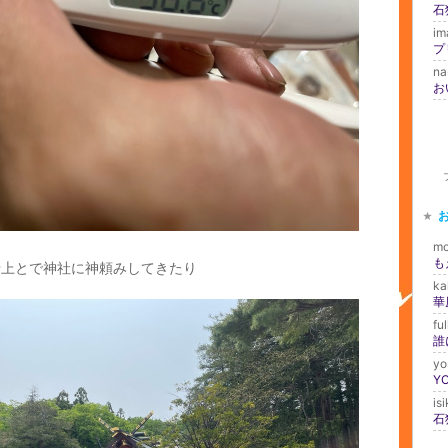
石
im
プ
na
お
mo
母上とで神社に神頼みしてきたり
ka
fu
誰
yo
YO
is
石