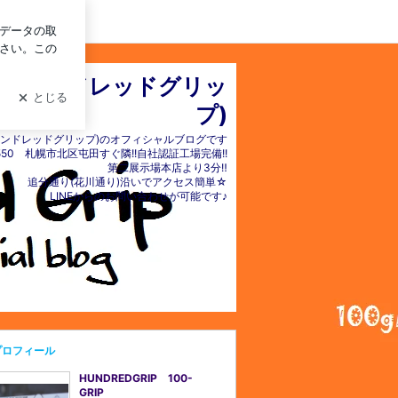
イン
IP(ハンドレッドグリッ
プ)
P(ハンドレッドグリップ)のオフィシャルブログです
550 札幌市北区屯田すぐ隣!!自社認証工場完備!!
第二展示場本店より3分‼️
追分通り(花川通り)沿いでアクセス簡単☆
LINEからのお問い合わせが可能です♪
プロフィール
HUNDREDGRIP 100-
GRIP