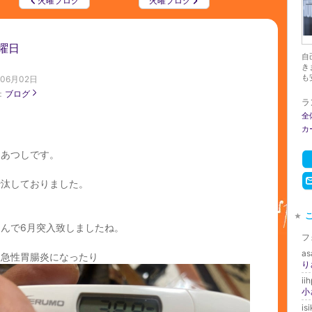
火曜ブログ
火曜ブログ
曜日
自
き
も安
年06月02日
：
ブログ
ラ
全
カ
もあつしです。
沙汰しておりました。
もんで6月突入致しましたね。
フ
a
は急性胃腸炎になったり
り
ii
小
is