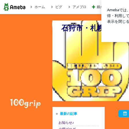
ホーム
ピグ
アメブロ
娘が小さい時に重宝
月曜日 | 石狩市・札幌市北区 安心♪頼れる車屋さん♪ HUNDR
石狩市・札幌市北区 
最新の記事
お知らせ♪