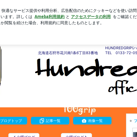
したフック
芸能人ブログ
人気ブログ
新規登録
ログ
EDGRIP(ハンドレッドグリップ)
安心♪頼れる車屋さん♪ HUNDREDGR
HUNDREDGRI
北海道石狩市花川南1条6丁目83番地 TEL 0133-72-0
ブログトップ
記事一覧
画像一覧