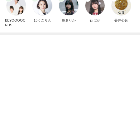
かっこいいと言われ喜んでいた帰り道
Amebaトピックス
1日前
8月2日放送のTBS「週刊さんまとマツコ」先週に引
き続き出演します♪
植草美幸オフィシャルブログ Powered by Ameba
5日前
薬丸裕英 妻と食べた2種の鮭定食
Amebaトピックス
1日前
開卡