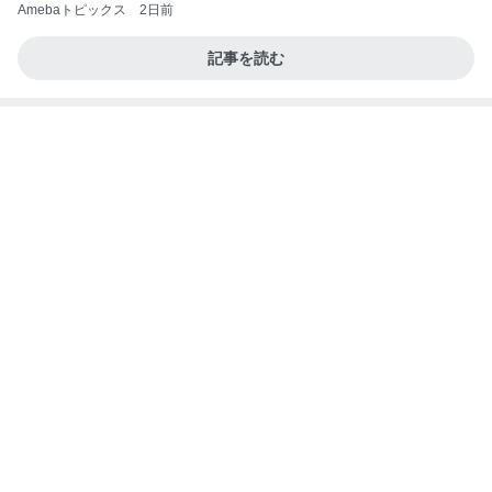
コストコで買いたかったアップルパイ
Amebaトピックス
1日前
価値観の違いによる「失敗」に対して感情的に反省
しない 私だけの宗教仮称略称偶然と暗合教教義候
補
ムカシオナガザルのwesternblack brain stool2024
4日前
年（令和6）11月25日以来減酒断煙再開ムカシオナ
ガザル
絶対食べると決めていた朝マック
Amebaトピックス
2日前
8月6日「めざましテレビ」林佑香さん着用のウィル
セレクションの小花刺繍タックスリーブカーディガ