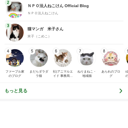
2
ＮＰＯ法人ねこけん Official Blog
ＮＰＯ法人ねこけん
3
猫マンガ 米子さん
米子（こめこ）
4
5
6
7
8
ファーブル家
まだらダラダ
社)アニマルエ
ねりまねこ・
あられのブロ
のブログ
ラ猫
イド 事務局＆
地域猫
グ
みんなの日記
もっと見る
母の仕事だと言われ責められた日
Amebaトピックス
20時間前