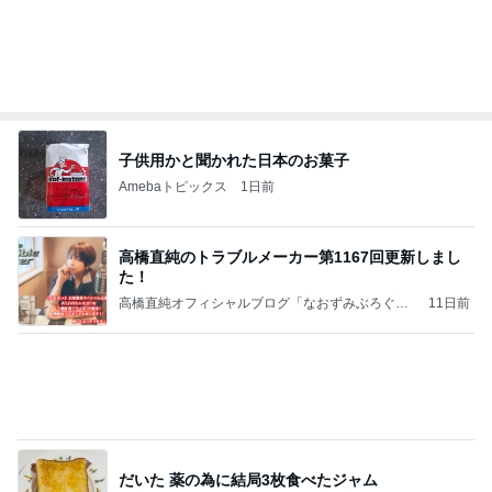
喋り場ならぬ語り場(仮)
10日前
月初に財布の紐が緩んだ購入品
Amebaトピックス
12時間前
何故トランプ大統領が日本円を支援するのかと聞か
れた時の答え
nokoarikonのブログ
2日前
田中健 今日は身体のメンテナンス
Amebaトピックス
1日前