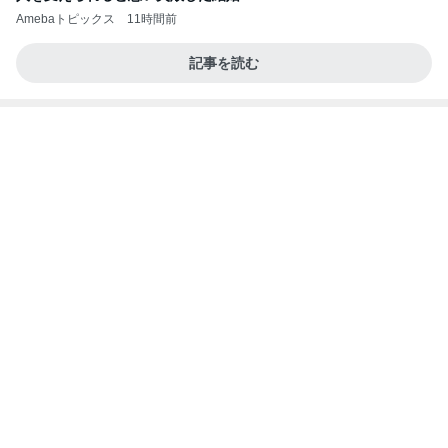
簡単なのに外食みたいな味のハンバーグ
Amebaトピックス
1日前
【ANAプレミアムクラス初体験】雷で50分遅延…
沖縄往復で分かった「余裕を買う」価値
華麗なるスタバマダム
2日前
初めての歯医者で発見された虫歯
Amebaトピックス
1日前
最近の香港で食べて感動したもの、いろいろまと
め！