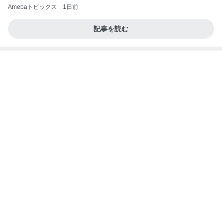
子供用かと聞かれた日本のお菓子
Amebaトピックス
1日前
高橋直純のトラブルメーカー第1167回更新しまし
た！
高橋直純オフィシャルブログ「なおずみぶろぐ」
11日前
Powered by Ameba
だいた 薬の為に結局3枚食べたジャム
Amebaトピックス
9時間前
アンジャ児嶋さん相葉ちゃんと食事で紹介された仲
のいい後輩にコイツとは仲よく出来ないと思った