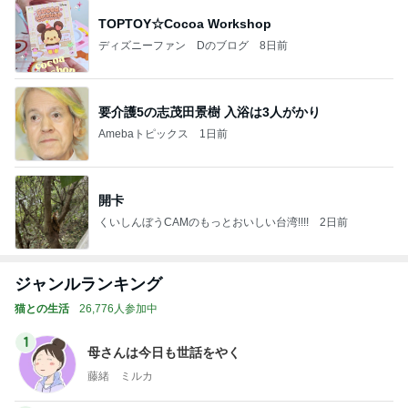
TOPTOY☆Cocoa Workshop
ディズニーファン Dのブログ
8日前
要介護5の志茂田景樹 入浴は3人がかり
Amebaトピックス
1日前
開卡
くいしんぼうCAMのもっとおいしい台湾!!!!
2日前
ジャンルランキング
猫との生活
26,776人参加中
1
母さんは今日も世話をやく
藤緒 ミルカ