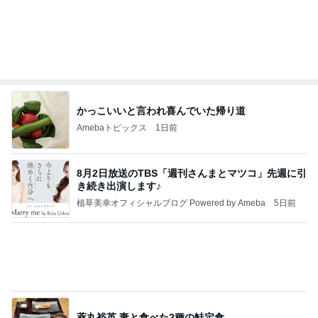
くいしんぼうCAMのもっとおいしい台湾!!!!
2日前
だいたの夫 息子に拒まれ少し安心
Amebaトピックス
1日前
TOPTOY☆Cocoa Workshop
ディズニーファン Dのブログ
8日前
キャシー中島 41度の熱が出て検査
Amebaトピックス
2日前