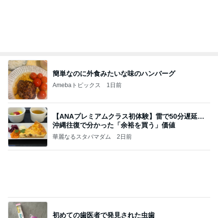
香港在住えりのおいしい食べ歩きガイド
13日前
お願いした事が反映されない担当者
Amebaトピックス
1日前
敬三さんも言いよったのよか。そうか。それは茂美
のしてはならない禁じ手だったな。陣内が言いよる
のよ
nanasantojiroのブログ
2日前
健康診断でいきなりストロングな薬
Amebaトピックス
1日前