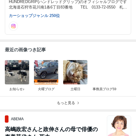
HUNDREDGRIP(ハンドレッドグリップ)のオフィシャルブログです
北海道石狩市花川南1条6丁目83番地 TEL 0133-72-0550 札幌
市北区屯田すぐ隣!!自社認証工場完備!! 第二展示場本店より3分‼️ 追
カーショップジャンル 250位
分通り(花川通り)沿いでアクセス簡単☆ LINEからのお問い合わせ
が可能です♪
最近の画像つき記事
お知らせ♪
火曜ブログ
土曜日
事務員ブログ59
もっと見る
ABEMA
高嶋政宏さんと政伸さんの母で俳優の