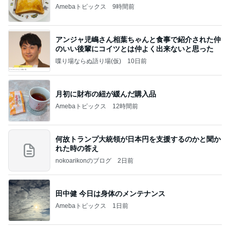
話題のスイカ丸ごとアイス♡
さとみるくのロサンゼルス⇔ハワイ夢日記
7日前
太るか心配し体重計に乗る8歳
Amebaトピックス
2日前
記事を読む