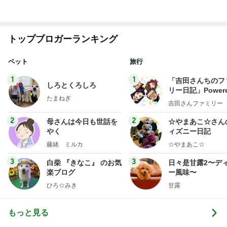
ペット
旅行
1
1
「吉田さんちのフ
しろとくろしろ
リー日記」Powere
たまねぎ
y Ameba 吉田さ
吉田さんファミリー
ミリーオフィシャ
ログ
2
2
母さんは今日も世話を
☆やまあこ☆さん
やく
ィズニー日記
藤緒 ミルカ
☆やまあこ☆
3
3
白柴 『きなこ』 のお気
日々是甘露2〜デ
楽ブログ
ー風味〜
ひろ☆みき
甘露
もっと見る
オフィシャルブロガーランキング
総合ランキング
すべて見る