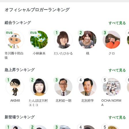
1
2
3
市川團十郎白
小林麻央
だいたひかる
桃
クロ
猿
急上昇ランキング
すべて見る
1
2
3
4
5
AKB48
たんぽぽ川村
北村総一朗
北別府学
OCHA NORM
エミコ
A
新登場ランキング
すべて見る
1
2
3
4
5
BEYOOOOO
ゆうこりん
島倉りか
石 安伊
蒼井心音
NDS