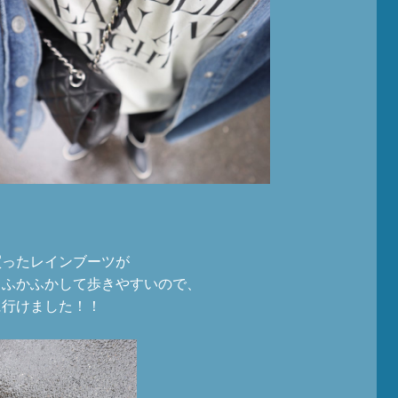
、
買ったレインブーツが
てふかふかして歩きやすいので、
に行けました！！