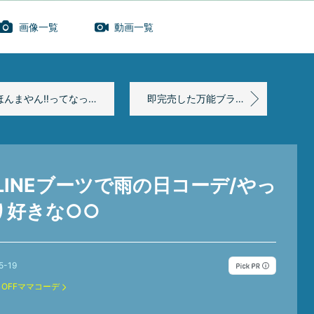
画像一覧
動画一覧
んまやん‼︎ってなった話と野球観戦コーデ
即完売した万能ブラトップ/秋冬物打ち合わせ‼︎/ヘビロテ確定のユニクロパンツ
ELINEブーツで雨の日コーデ/やっ
り好きな○○
5-19
：
OFFママコーデ