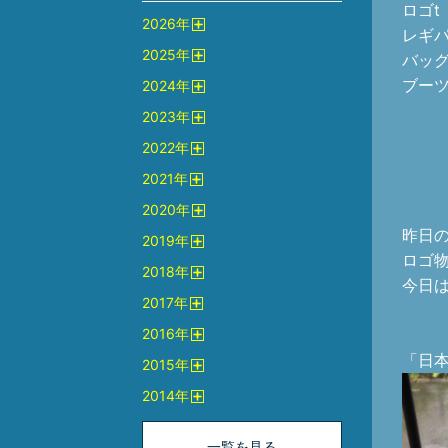
ロゴt
2026
年
レギパン
開
2025
年
く
バッグ 
開
ブーツ 
2024
年
く
開
2023
年
く
開
2022
年
く
開
2021
年
く
開
2020
年
く
開
昨日の
2019
年
く
開
ロゴ
2018
年
く
今日
開
2017
年
く
開
2016
年
く
開
「日
2015
年
く
開
2014
年
く
開
く
一覧を見る