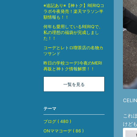
※追記あり※【神トク】RERIQコ
ラボ今夜発売！楽天マラソン半
額情報も！！
何年も愛用しているRERIQで、
私の理想の福袋が完成しまし
た！！
コーデとレトロ喫茶店の名物カ
ツサンド
昨日の学校コーデ/今夜のMERI
再販と神トク情報解禁！！
一覧を見る
CEL
テーマ
これ
ブログ ( 480 )
けど
ONママコーデ ( 86 )