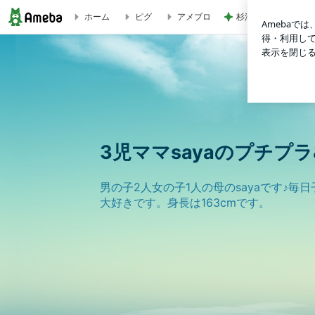
杉浦太陽 次女の1歳
ホーム
ピグ
アメブロ
CELINEブーツで雨の日コーデ/やっぱり好きな○○ | 3児ママ
3児ママsayaのプチプ
男の子2人女の子1人の母のsayaです♪
大好きです。身長は163cmです。