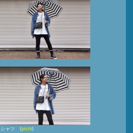
シャツ (
pichi
)