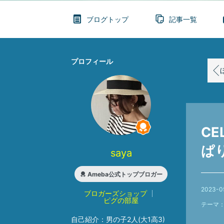
ブログトップ
記事一覧
プロフィール
ほ
C
ぱ
saya
Ameba公式トップブロガー
2023-0
ブロガーズショップ
ピグの部屋
テーマ
自己紹介：
男の子2人(大1高3)