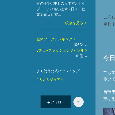
女の子1人(中1)の母です♪ トイ
プードル♀もいます♪ 日々、仕
事や育児に家...
こん
続きを見る ＞
今日
全体ブログランキング
106
位
↓
ラ
30代〜ファッションジャンル
ン
10
位
↓
今
キ
ラ
ン
ン
よく使う公式ハッシュタグ
グ
キ
でも
下
ン
歩い
#大人カジュアル
降
グ
下
自転
降
車は
フォロー