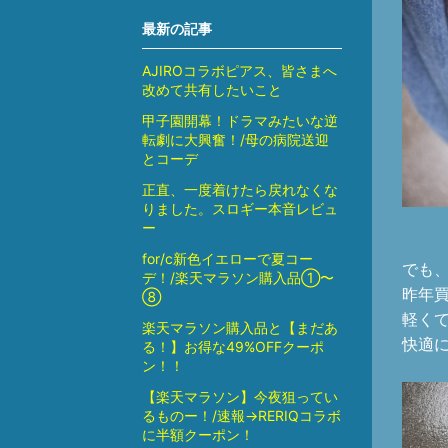
最新の記事
AJIROコラボピアス、皆さまへ
改めて共有したいこと
甲子園開幕！ドラマみたいな逆
転劇に大興奮！/母の病院送迎
とコーデ
正直、一度着けたら戻れなくな
りました。スロギー本音レビュ
ー
for/c新色イエローで夏コー
でも
デ！/楽天マラソン購入品①〜
昨年
⑧
軽く
楽天マラソン購入品と【まだあ
快適
る！】お得な49%OFFクーポ
ン！！
【楽天マラソン】今夜狙ってい
るものー！/速報→RERIQコラボ
に半額クーポン！