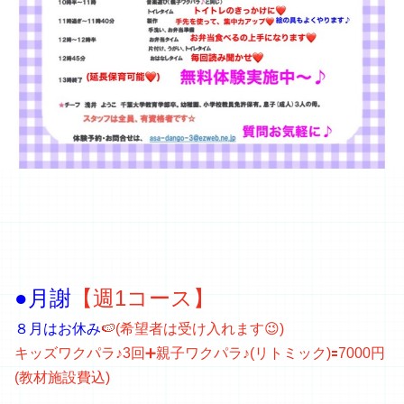
●月謝
【週1コース】
８月はお休み
🍉(希望者は受け入れます😉)
キッズワクパラ♪3回➕親子ワクパラ♪
(リトミック)
🟰7000円
(教材施設費込)