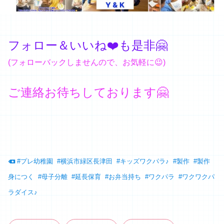
フォロー＆いいね❤️も是非🤗
(フォローバックしませんので、お気軽に😉)
ご連絡お待ちしております🤗
#
プレ幼稚園
#
横浜市緑区長津田
#
キッズワクパラ♪
#
製作
#
製作
身につく
#
母子分離
#
延長保育
#
お弁当持ち
#
ワクパラ
#
ワクワクパ
ラダイス♪