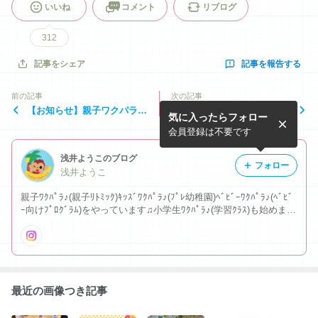
いいね
コメント
リブログ
312
記事を報告する
記事をシェア
前の記事
次の記事
【お知らせ】親子ワクパラ♪
2026年あけましておめでと
気に入ったらフォロー
9月10月日程&7月の様子
うございます
会員登録は不要です
浅井ようこのブログ
フォロー
浅井ようこ
親子ﾜｸﾊﾟﾗ♪(親子ﾘﾄﾐｯｸ)ｷｯｽﾞﾜｸﾊﾟﾗ♪(ﾌﾟﾚ幼稚園)ﾍﾞﾋﾞｰﾜｸﾊﾟﾗ♪(ﾍﾞﾋﾞ
ｰ向けﾌﾟﾛｸﾞﾗﾑ)をやっています♫小学生ﾜｸﾊﾟﾗ♪(学習ｸﾗｽ)も始めまし
た☆ 親子ﾜｸﾊﾟﾗ♪&ﾍﾞﾋﾞｰﾜｸﾊﾟﾗ♪は横浜市緑区ふれあい助成金事業
です☆
最近の画像つき記事